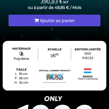
390,83
€
H.T
ou à partir de
48,85
€
/
Mois
Ajouter au panier
MATERIAUX
ECHELLE
EDITION LIMITÉE
1000
th
1/6
PIECES
Polyrésine
TAILLE
OFFICIAL LICENSED PRODUCT
L : 18 cm
DESIGN
P : 38 cm
Made in luxembourg
H : 34 cm
©Eiichiro Oda/Shueisha, Toei Animation